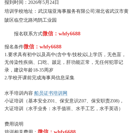
报到时间：2026年5月24日
培训学校地址：武汉瑞亚海事服务有限公司
湖北省武汉市黄
陂区临空北路鸿鹄工业园
微信：whfy6688
报名联系方式
微信：whfy6688
报名条件
1.要求具有初中以及高中(含中专/技校)以上学历，无色盲，
无传染性疾病、口吃、跛足，肝功能正常，无任何犯罪记
录，建议年龄18-35周岁
2.学校开课前完成海事局信息采集
水手培训内容
船员证书培训网
小证培训（基本安全Z01、保安意识Z07、保安职责Z08)，
大证培训（水手业务：水手值班、水手工艺，水手英语）
费用说明
微信：whfy6688
培训相关费用：