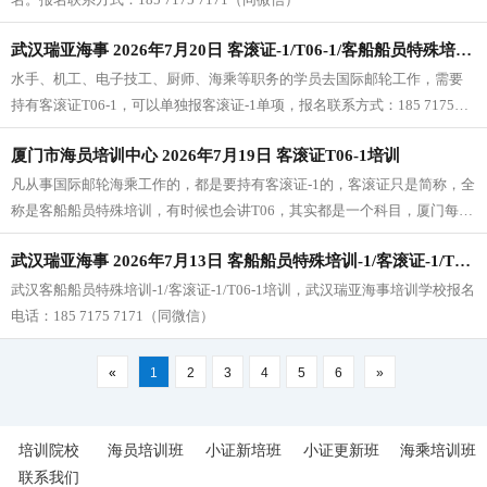
武汉瑞亚海事 2026年7月20日 客滚证-1/T06-1/客船船员特殊培训-1培训开班
水手、机工、电子技工、厨师、海乘等职务的学员去国际邮轮工作，需要
持有客滚证T06-1，可以单独报客滚证-1单项，报名联系方式：185 7175
7171（同微信）
厦门市海员培训中心 2026年7月19日 客滚证T06-1培训
凡从事国际邮轮海乘工作的，都是要持有客滚证-1的，客滚证只是简称，全
称是客船船员特殊培训，有时候也会讲T06，其实都是一个科目，厦门每个
月都会开两个客滚证-1的班，客滚证-2、客滚证-3也有班的，不同船、不同
武汉瑞亚海事 2026年7月13日 客船船员特殊培训-1/客滚证-1/T06-1培训开班
职位所对应的客滚证不一样，不清楚的，或者需要了解客滚证-2、客滚证-3
开班的，请加下面微信咨询。
武汉客船船员特殊培训-1/客滚证-1/T06-1培训，武汉瑞亚海事培训学校报名
电话：185 7175 7171（同微信）
«
1
2
3
4
5
6
»
培训院校
海员培训班
小证新培班
小证更新班
海乘培训班
联系我们