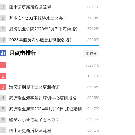
7
四小证更新后换证流程
6041℃
8
基本安全Z01不敢跳水怎么办？
5790℃
9
威海职业学院2023年5月7日 海乘培训
5782℃
10
2023年船员四小证更新班报名培训
5626℃
月点击排行
更多+
1
13274℃
客滚证-1、客滚证-2、客滚证-3各是培训什么内容
2
11357℃
船员证书过期，如何培训更新？
3
海员证到期了怎么更新换证
8586℃
4
武汉瑞亚海事船员培训中心培训报名联系方式
8035℃
5
武汉瑞亚海事2024年1月10日 江证培训
6447℃
6
船员四小证过期了怎么办？
6424℃
7
四小证更新后换证流程
6041℃