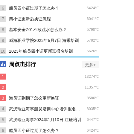
6
船员四小证过期了怎么办？
6424℃
7
四小证更新后换证流程
6041℃
8
基本安全Z01不敢跳水怎么办？
5790℃
9
威海职业学院2023年5月7日 海乘培训
5782℃
10
2023年船员四小证更新班报名培训
5626℃
周点击排行
更多+
1
13274℃
客滚证-1、客滚证-2、客滚证-3各是培训什么内容
2
11357℃
船员证书过期，如何培训更新？
3
海员证到期了怎么更新换证
8586℃
4
武汉瑞亚海事船员培训中心培训报名联系方式
8035℃
5
武汉瑞亚海事2024年1月10日 江证培训
6447℃
6
船员四小证过期了怎么办？
6424℃