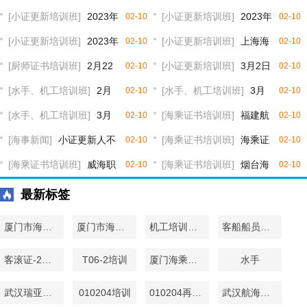
20日湖南江海国际船员培训服务有
[小证更新培训班]
2023年
开班
12日湖北交通职业技术学院水手培
[小证更新培训班]
2023年
02-10
02-10
限公司水手培训
船员四小证更新班报名培训
[小证更新培训班]
2023年
训
2月18日 天津小证更新
[小证更新培训班]
上海海
02-10
02-10
2月25日 河北小证更新
[厨师证书培训班]
2月22
Z01Z02Z04 先居家上课后到校
事大学2023年2月第一期合格证更
[小证更新培训班]
3月2日
02-10
02-10
Z01Z02Z04 先居家上课后到校
日福建航运学校厨师全套证书培训
[水手、机工培训班]
2月
新培训通知
武汉基本安全Z01、客滚证T06-1
[水手、机工培训班]
3月
02-10
02-10
22日武汉交通职业学院机工全套证
[水手、机工培训班]
3月
更新连续班
12日湖北交通职业技术学院机工培
[海乘证书培训班]
福建航
02-10
02-10
书培训
28日武汉航道海事服务有限公司机
[海事新闻]
小证更新人不
训
运学校2月22日海乘全套证书培训
[海乘证书培训班]
海乘证
02-10
02-10
工全套培训
去直接出成绩或直接出证？
[海乘证书培训班]
威海职
书有效期是多久？
[海乘证书培训班]
烟台海
02-10
02-10
业学院3月份海乘证书培训
员职专3月份海乘全套证书培训
最新标签
厦门市海员培训中心海乘培训
厦门市海员培训中心海乘海培
机工培训学校
客船船员特殊培训-2
客滚证-2培训
T06-2培训
厦门海乘培训班
水手
武汉瑞亚海事四小证
010204培训
010204再有效
武汉航海四小证再有效