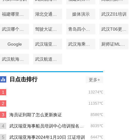
福建哪里可以培训厨师证mlc
湖北交通职业技术学院
媒体演示
武汉Z01培训
武汉哪个学校能培训海乘证件
驾驶大证网课更新
青岛四小证更新
武汉T06更新班
Google
武汉瑞亚海事MLC培训班
武汉海乘培训
厨师证MLC培训班
武汉航海职业学院四小证更新班
武汉航道海事四小证更新
日点击排行
更多+
1
13274℃
客滚证-1、客滚证-2、客滚证-3各是培训什么内容
2
11357℃
船员证书过期，如何培训更新？
3
海员证到期了怎么更新换证
8586℃
4
武汉瑞亚海事船员培训中心培训报名联系方式
8035℃
5
武汉瑞亚海事2024年1月10日 江证培训
6447℃