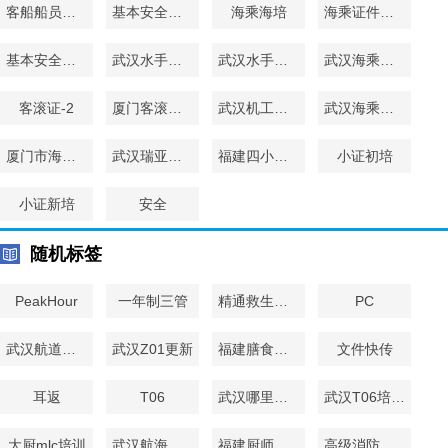
客船船员特殊培训
基本安全更新
海乘海培
海乘证件培训
基本安全培训
武汉水手培训学校
武汉水手培训
武汉海乘培训
客滚证-2
厦门客滚证培训
武汉机工培训
武汉海乘考证
厦门市海员培训中心
武汉瑞亚四小证更新班
福建四小证更新班
小证初培
小证新培
安全
随机标签
PeakHour
一年制三管
精通救生艇筏更新
PC
武汉航道海事厨师证MLC培训
武汉Z01更新
福建膳食服务辅助人员培训
文件快传
耳返
T06
武汉哪里可以培训客滚证？
武汉T06培训学校
大厨mlc培训
武汉航海四小证更新培训班
福建厨师证MLC培训班
高级消防更新