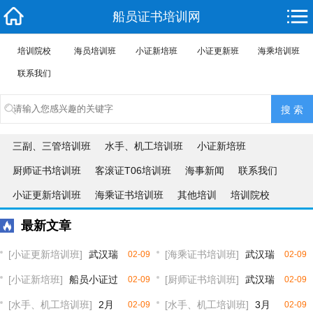
船员证书培训网
培训院校
海员培训班
小证新培班
小证更新班
海乘培训班
联系我们
三副、三管培训班
水手、机工培训班
小证新培班
厨师证书培训班
客滚证T06培训班
海事新闻
联系我们
小证更新培训班
海乘证书培训班
其他培训
培训院校
最新文章
[小证更新培训班]
武汉瑞
[海乘证书培训班]
武汉瑞
02-09
02-09
亚海事2月26日小证更新Z01基本
[小证新培班]
船员小证过
亚海事2月23日海乘全套证书培训
[厨师证书培训班]
武汉瑞
02-09
02-09
安全Z02精通艇阀Z04高级消防
期了怎么办？
[水手、机工培训班]
2月
开班
亚海事2月23日厨师全套证书培训
[水手、机工培训班]
3月
02-09
02-09