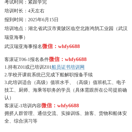
考试时间：紧跟学完
培训时长：4天左右
报到时间：2025年6月15日
培训地点：湖北省武汉市黄陂区临空北路鸿鹄工业园（武汉
瑞亚海事）
微信：whfy6688
武汉瑞亚海事报名
微信：whfy6688
客滚证T06-1报名条件
1.持有Z01或已培训Z01
船员证书培训网
2.学校开课前系统已完成下船解职报备手续
3.此培训适合（高级）值班水手、（高级）值班机工、电子
技工、厨师、海乘等职务的学员（具体需跟所在公司提前确
认）
微信：whfy6688
客滚证-1培训内容
拥挤人群管理、通信交流、实操训练、旅客、货物和船体安
全、综合演习等