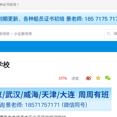
种证书初培！
新培班
>
小证新培班
学校
3376
浏览