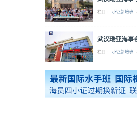
栏目：
小证新培班
武汉瑞亚海事
栏目：
小证新培班