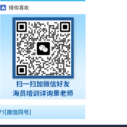
更新培训班Z01Z02Z04T06（每周一三五开
猜你喜欢
班）