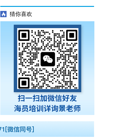
更新培训班Z01Z02Z04T06（每周一三五开
猜你喜欢
班）