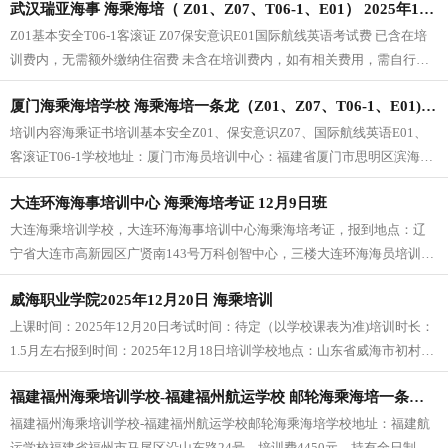
武汉瑞亚海事 海乘海培（ Z01、Z07、T06-1、E01） 2025年12月18日 开班
Z01基本安全T06-1客滚证 Z07保安意识E01国际航线英语考试费 已含在培
训费内，无需额外缴纳住宿费 未含在培训费内，如有相关费用，需自行承
担教材费 已含在培训费内，无需额外缴纳海乘证书培训体检费 没有此费用 |
厦门海乘海培学校 海乘海培一条龙（Z01、Z07、T06-1、E01) 2025年12月19日 开班
建议开课前体检报名微信：whfy6688学校报名电话：185 7175 7171
培训内容海乘证书培训基本安全Z01、保安意识Z07、国际航线英语E01、
客滚证T06-1学校地址：厦门市海员培训中心：福建省厦门市思明区滨海街
道黄厝溪头下24号报名电话：18571757171
大连环海海事培训中心 海乘海培考证 12月9日班
大连海乘培训学校，大连环海海事培训中心海乘海培考证，报到地点：辽
宁省大连市高新园区广贤南143号万科创智中心，三楼大连环海海员培训中
心，报名联系电话：18571757171
威海职业学院2025年12月20日 海乘培训
上课时间：2025年12月20日考试时间：待定（以学校课表为准)培训时长：
1.5月左右报到时间：2025年12月18日培训学校地点：山东省威海市初村镇
威海职业学院船员培训综合服务中心（大学城小吃街西侧第一间办公室）
福建福州海乘培训学校-福建福州航运学校 邮轮海乘海培一条龙 2025年12月5日
福建福州海乘培训学校-福建福州航运学校邮轮海乘海培学校地址：福建航
运学校福建省福州市马尾区沿山东路24号，培训费4450元，持有全日制统