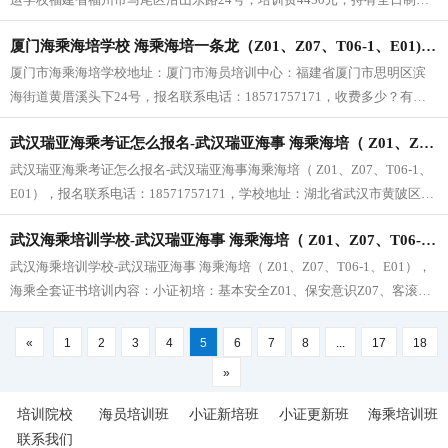
招大专及以上学历者，可以免考国际航行英语E01，费用是3150元。
厦门海乘海培学校 海乘海培一条龙（Z01、Z07、T06-1、E01) 2025年12月5日 开班
厦门市海乘海培学校地址：厦门市海员培训中心：福建省厦门市思明区滨
海街道黄厝溪头下24号，报名联系电话：18571757171，收费多少？有全
日制大专及以上学历是3500，没有学历是4500
武汉瑞亚海乘考证怎么报名-武汉瑞亚海事 海乘海培（ Z01、Z07、T06-1、E01） 2025年12月4日 开班
武汉瑞亚海乘考证怎么报名-武汉瑞亚海事海乘海培（ Z01、Z07、T06-1、
E01），报名联系电话：18571757171，学校地址：湖北省武汉市黄陂区临
空北路鸿鹄工业园（武汉瑞亚海事）
武汉海乘培训学校-武汉瑞亚海事 海乘海培（ Z01、Z07、T06-1、E01） 2025年11月20日 开班
武汉海乘培训学校-武汉瑞亚海事 海乘海培（ Z01、Z07、T06-1、E01），
海乘全套证书培训内容：小证初培：基本安全Z01、保安意识Z07、客滚证
T06-1、国际航线英语E01，报名电话：18571757171
«
1
2
3
4
5
6
7
8
...
17
18
»
培训院校
海员培训班
小证新培班
小证更新班
海乘培训班
联系我们