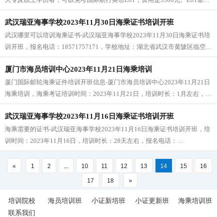
安全 、Z07保安意识、E01国际航线英语 、T06-1客滚证
武汉瑞亚海事学校2023年11月30日海乘证书培训开班
武汉哪里可以培训海乘证书-武汉瑞亚海事学校2023年11月30日海乘证书培
训开班，报名电话：18571757171，学校地址：湖北省武汉市黄陂区临空北
路鸿鹄工业园（武汉瑞亚海事）
厦门市海员培训中心2023年11月21日海乘培训
厦门国际邮轮海乘证件培训开班信息-厦门市海员培训中心2023年11月21日
海乘培训，海乘考证培训时间：2023年11月21日，培训时长：1月左右，培
训地点：厦门市海员培训中心：福建省厦门市思明区滨海街道黄厝溪头下
武汉瑞亚海事学校2023年11月16日海乘证书培训开班
24号
海乘需要的证书-武汉瑞亚海事学校2023年11月16日海乘证书培训开班，培
训时间：2023年11月16日，培训时长：28天左右，报名电话：
18571757171，学校地址：湖北省武汉市黄陂区临空北路鸿鹄工业园（武汉
瑞亚海事）
«
1
2
...
10
11
12
13
14
15
16
17
18
»
培训院校
海员培训班
小证新培班
小证更新班
海乘培训班
联系我们