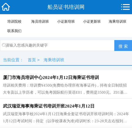
船员证书培训网
培训院校
海员培训班
小证新培班
小证更新班
海乘培训班
联系我们
当前位置：
首页
>
海乘培训班
厦门市海员培训中心2024年1月12日海乘证书培训
培训相关费用：培训费¥4500(免费给办理所有海事证件)，持有全日制统招
大专及以上学历者，可以免考国际航行英语E01，费用是3500元。Z01基本
安全 Z07保安意识E01国际航线英语 T06-1客滚证
武汉瑞亚海事海乘证书培训开班2024年1月12日
武汉瑞亚海事学校2024年1月12日海乘全套证书培训开班培训时间：2024年
1月12日考试时间：待定（以学校课表为准)培训时长：23-28天左右报到时
间：2024年1月11日报名电话：18571757171学校地址：湖北省武汉市黄陂