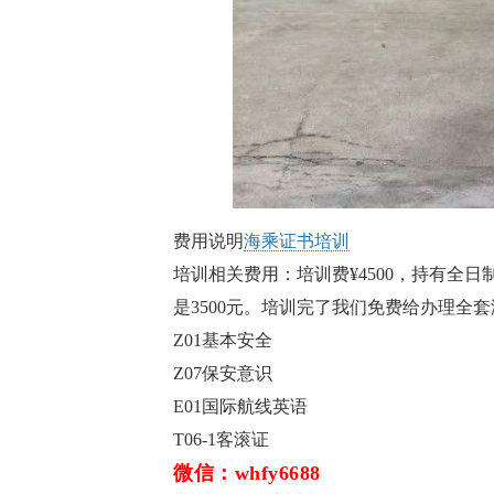
费用说明
海乘证书培训
培训相关费用：培训费¥4500，持有全
是3500元。培训完了我们免费给办理全
Z01基本安全
Z07保安意识
E01国际航线英语
T06-1客滚证
微信：whfy6688