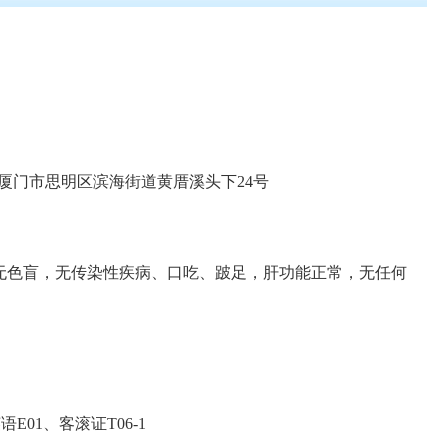
厦门市思明区滨海街道黄厝溪头下24号
历，无色盲，无传染性疾病、口吃、跛足，肝功能正常，无任何
E01、客滚证T06-1