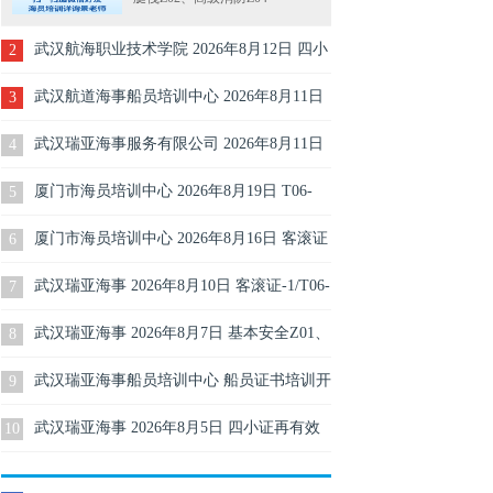
武汉航海职业技术学院 2026年8月12日 四小
2
证Z01Z02Z04再有效更新培训报名
武汉航道海事船员培训中心 2026年8月11日
3
四小证010204再有效更新培训报名（每周二
武汉瑞亚海事服务有限公司 2026年8月11日
4
开班）
水手培训开班
厦门市海员培训中心 2026年8月19日 T06-
5
2/T06-3培训开班
厦门市海员培训中心 2026年8月16日 客滚证
6
T06-1培训
武汉瑞亚海事 2026年8月10日 客滚证-1/T06-
7
1/客船船员特殊培训-1培训开班
武汉瑞亚海事 2026年8月7日 基本安全Z01、
8
精通救生艇筏Z02、高级消防Z04
武汉瑞亚海事船员培训中心 船员证书培训开
9
班计划表（2026年8月2日）
武汉瑞亚海事 2026年8月5日 四小证再有效
10
更新培训班Z01Z02Z04T06（每周一三五开