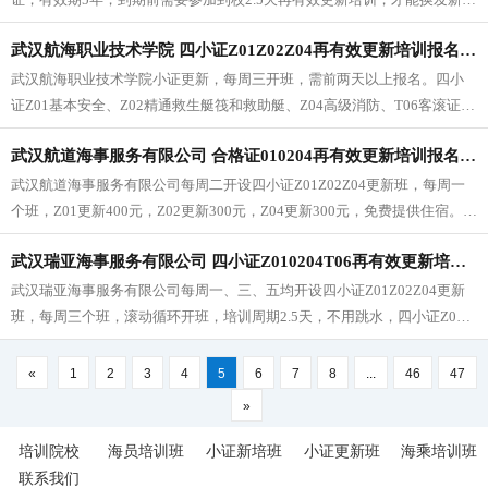
书。更新不用跳水，不愿意跳水的可以报这个学校，报名联系电话：185
武汉航海职业技术学院 四小证Z01Z02Z04再有效更新培训报名 2026年6月3日
7175 7171（同微信）
武汉航海职业技术学院小证更新，每周三开班，需前两天以上报名。四小
证Z01基本安全、Z02精通救生艇筏和救助艇、Z04高级消防、T06客滚证，
有效期5年，到期前需要参加到校3天再有效更新，才能换发新证书。
武汉航道海事服务有限公司 合格证010204再有效更新培训报名 2026年6月2日（每周二开班）
武汉航道海事服务有限公司每周二开设四小证Z01Z02Z04更新班，每周一
个班，Z01更新400元，Z02更新300元，Z04更新300元，免费提供住宿。欢
迎报名，请加微信。微信：whfy6688
武汉瑞亚海事服务有限公司 四小证Z010204T06再有效更新培训 2026年5月29日开班
武汉瑞亚海事服务有限公司每周一、三、五均开设四小证Z01Z02Z04更新
班，每周三个班，滚动循环开班，培训周期2.5天，不用跳水，四小证Z01
基本安全、Z02精通救生艇阀和救助艇、Z04高级消防、T06客滚证，有效
期5年。报名联系电话：185 7175 7171（同微信）
«
1
2
3
4
5
6
7
8
...
46
47
»
培训院校
海员培训班
小证新培班
小证更新班
海乘培训班
联系我们