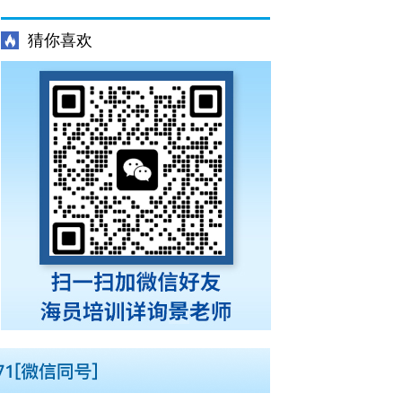
更新培训班Z01Z02Z04T06（每周一三五开
猜你喜欢
班）