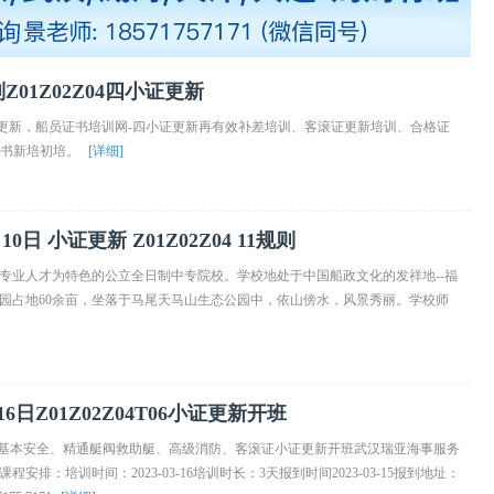
Z01Z02Z04四小证更新
04四小证更新，船员证书培训网-四小证更新再有效补差培训、客滚证更新培训、合格证
证证书新培初培。
[详细]
日 小证更新 Z01Z02Z04 11规则
专业人才为特色的公立全日制中专院校。学校地处于中国船政文化的发祥地--福
园占地60余亩，坐落于马尾天马山生态公园中，依山傍水，风景秀丽。学校师
日Z01Z02Z04T06小证更新开班
Z04T06基本安全、精通艇阀救助艇、高级消防、客滚证小证更新开班武汉瑞亚海事服务
安排：培训时间：2023-03-16培训时长：3天报到时间2023-03-15报到地址：