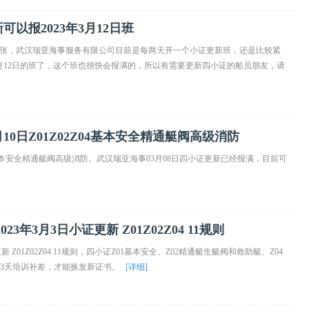
以报2023年3月12日班
张，武汉瑞亚海事服务有限公司目前是每两天开一个小证更新班，还是比较紧
3月12日的班了，这个班也很快会报满的，所以有需要更新四小证的船员朋友，请
10日Z01Z02Z04基本安全精通艇阀高级消防
Z04基本安全精通艇阀高级消防。武汉瑞亚海事03月08日四小证更新已经报满，目前可
年3月3日小证更新 Z01Z02Z04 11规则
Z01Z02Z04 11规则，四小证Z01基本安全、Z02精通艇生艇阀和救助艇、Z04
校3天培训补差，才能换发新证书。
[详细]