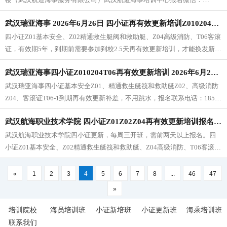
whfy6688报名条件：船员证书培训网1.培训学员原合格证书在有效期内或
武汉瑞亚海事 2026年6月26日 四小证再有效更新培训Z010204T06（每周一三五开班）
失效1年之内均可以报名2.学校开课前系统已完成下船解职报备手续
四小证Z01基本安全、Z02精通救生艇阀和救助艇、Z04高级消防、T06客滚
证，有效期5年，到期前需要参加到校2.5天再有效更新培训，才能换发新证
书。四小证更新报名联系电话：185 7175 7171（同微信）
武汉瑞亚海事四小证Z010204T06再有效更新培训 2026年6月24日开班（每周一三五开班）
武汉瑞亚海事四小证基本安全Z01、精通救生艇筏和救助艇Z02、高级消防
Z04、客滚证T06-1到期再有效更新补差，不用跳水，报名联系电话：185
7175 7171（同微信）
武汉航海职业技术学院 四小证Z01Z02Z04再有效更新培训报名 2026年6月24日
武汉航海职业技术学院四小证更新，每周三开班，需前两天以上报名。四
小证Z01基本安全、Z02精通救生艇筏和救助艇、Z04高级消防、T06客滚
证，有效期5年，到期前需要参加到校3天再有效更新，才能换发新证书。
«
1
2
3
4
5
6
7
8
...
46
47
»
培训院校
海员培训班
小证新培班
小证更新班
海乘培训班
联系我们