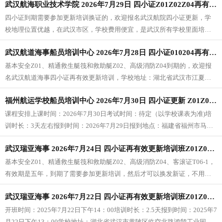
武汉航海职业技术学院 2026年7月29日 四小证Z01Z02Z04再有效更新培训报名
四小证到期需要参加更新培训换证的，欢迎报名武汉航院四小证更新，学
校地理位置优越，在武汉市区，学校费用便宜，是武汉所有学校里面培训
费用最低的，培训学校及地点：武汉航海职业技术学院-武汉市武昌区友谊
武汉航道海事船员培训中心 2026年7月28日 四小证010204再有效更新培训报名（每周二开班）
大道（湖北大学地铁站B出口就到大门口），学校位于市区，地铁口，交通
便利。
基本安全Z01、精通救生艇筏和救助艇Z02、高级消防Z04到期的，欢迎报
名武汉航道海事四小证再有效更新培训，学校地址：湖北省武汉市江夏区
大桥新区星光大道刑远长工业园内1号楼1楼（武汉航道海事服务有限公
福州航运学校船员培训中心 2026年7月30日 四小证更新 Z01Z02Z04
司），武汉航道海事培训中心报名微信：whfy6688
课程安排上课时间：2026年7月30日考试时间：待定（以学校课表为准)培
训时长：3天左右报到时间：2026年7月29日报到地点：福建省福州市马尾
区沿山东路24号（福建航运学校）
武汉瑞亚海事 2026年7月24日 四小证再有效更新培训班Z01Z02Z04T06（每周一三五开班）
基本安全Z01、精通救生艇筏和救助艇Z02、高级消防Z04、客滚证T06-1，
有效期是五年，到期了需要参加更新培训，然后才可以换发新证，不用跳
水，欢迎报名。
武汉瑞亚海事 2026年7月22日 四小证再有效更新培训班Z01Z02Z04T06（每周一三五开班）
开班时间：2025年7月22日下午14：00培训时长：2.5天报到时间：2025年7
月22日下午13：00学校地址：湖北省武汉市黄陂区临空北路鸿鹄工业园