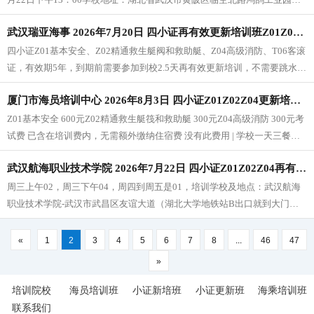
（武汉瑞亚海事服务有限公司）武汉瑞亚海事培训中心报名微信：
武汉瑞亚海事 2026年7月20日 四小证再有效更新培训班Z01Z02Z04T06（每周一三五开班）
whfy6688
四小证Z01基本安全、Z02精通救生艇阀和救助艇、Z04高级消防、T06客滚
证，有效期5年，到期前需要参加到校2.5天再有效更新培训，不需要跳水。
报名电话：185 7175 7171（同微信）
厦门市海员培训中心 2026年8月3日 四小证Z01Z02Z04更新培训班
Z01基本安全 600元Z02精通救生艇筏和救助艇 300元Z04高级消防 300元考
试费 已含在培训费内，无需额外缴纳住宿费 没有此费用 | 学校一天三餐的
伙食费是40元，在学校用餐的学员可在校免费住宿，宿舍床位有限，如届
武汉航海职业技术学院 2026年7月22日 四小证Z01Z02Z04再有效更新培训报名
时无空闲床位则不予安排住宿。
周三上午02，周三下午04，周四到周五是01，培训学校及地点：武汉航海
职业技术学院-武汉市武昌区友谊大道（湖北大学地铁站B出口就到大门
口），学校位于市区，地铁口，交通便利。
«
1
2
3
4
5
6
7
8
...
46
47
»
培训院校
海员培训班
小证新培班
小证更新班
海乘培训班
联系我们